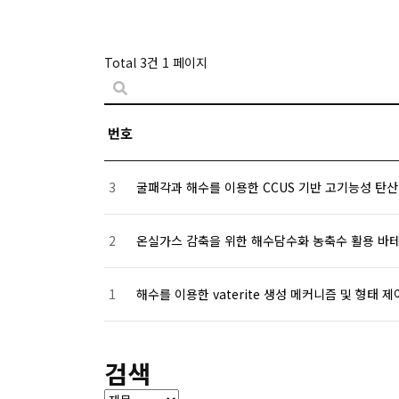
Total 3건
1 페이지
번호
3
굴패각과 해수를 이용한 CCUS 기반 고기능성 탄산칼
2
온실가스 감축을 위한 해수담수화 농축수 활용 
1
해수를 이용한 vaterite 생성 메커니즘 및 형태 
처음
맨끝
검색