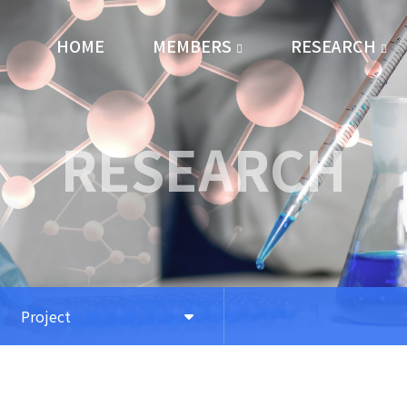
HOME
MEMBERS
RESEARCH
Professor
Overview
Current
Project
RESEARCH
Alumni
Project