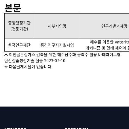
본문
중앙행정기관
세부사업명
연구개발과제명
(전문기관)
해수를 이용한 vaterit
한국연구재단
중견연구자지원사업
메커니즘 및 형태 제어에 
이전글
온실가스 감축을 위한 해수담수화 농축수 활용 바테라이트형
탄산칼슘생산기술 실증
2023-07-10
다음글
게시물이 없습니다.