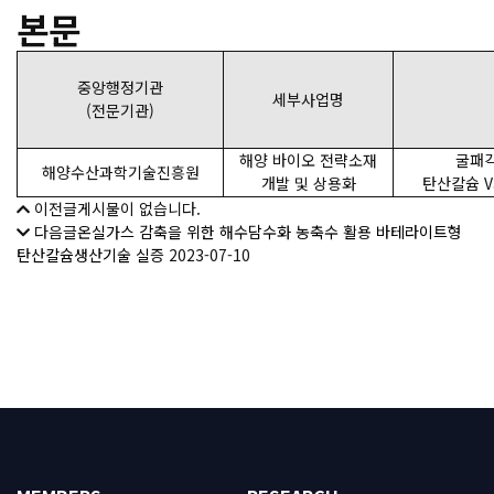
본문
중앙행정기관
세부사업명
(전문기관)
해양 바이오 전략소재
굴패각
해양수산과학기술진흥원
개발 및 상용화
탄산칼슘 V
이전글
게시물이 없습니다.
다음글
온실가스 감축을 위한 해수담수화 농축수 활용 바테라이트형
탄산칼슘생산기술 실증
2023-07-10