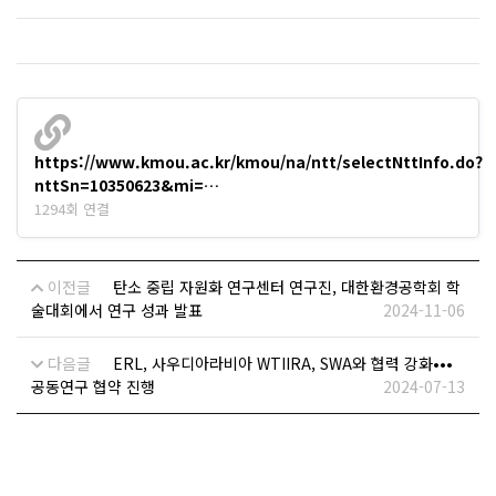
https://www.kmou.ac.kr/kmou/na/ntt/selectNttInfo.do?
nttSn=10350623&mi=…
1294회 연결
이전글
탄소 중립 자원화 연구센터 연구진, 대한환경공학회 학
술대회에서 연구 성과 발표
2024-11-06
다음글
ERL, 사우디아라비아 WTIIRA, SWA와 협력 강화•••
공동연구 협약 진행
2024-07-13